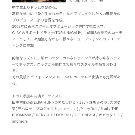
中学生よりドラムを始める。
高校在学中に「愛が生まれた日」などでブレイクした大内義昭氏の
プロデュースにより音源を作成。
2009年に東京スクールオブミュージック専門学校に入学。
GLAY のサポートドラマー(TOSHI NAGAI 氏) に師事&現場でのローデ
ィーとして日々勉強しながら、様々なミュージシャンとのレコーデ
ィングに参加。
的確なリズムに、細かいテクニカルなドラミングが持ち味なドラマ
ーでポップス、ロックから劇伴まで様々なスタイルを持ち合わせ
る。
その風貌とパフォーマンスは、LiveやPV、テレビ出演でも定評があ
る。
ドラム参加& 共演アーティスト
田中聖(koki)(ex.KAT-TUN)/つのだ☆ひろ / 175r/ 逢坂みのり /大塚愛
菜( 元ハロー！プロジェクト juice＝juice) /Marry Doll / 8-ait / THE
BOOKMARK /EX-TRYGHT / Fo’x Tails / ACT ONEAGE/ オガッタ！？ /
andmore…