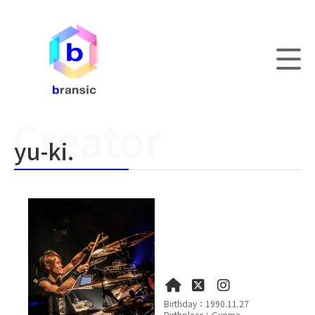
yu-ki.
Birthday：1990.11.27
Birthplace：Gunma