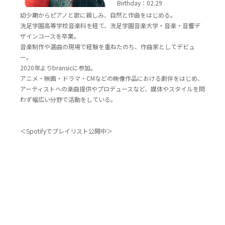
Birthday：02.29
幼少期からピアノと歌に親しみ、自然と作曲をはじめる。
洗足学園高等学校音楽科を経て、洗足学園音楽大学・音楽・音響デ
ザインコースを卒業。
音楽制作や選曲の現場で経験を重ねたのち、作曲家としてデビュ
ー。
2020年よりbransicに参加。
アニメ・映画・ドラマ・CMなどの映像作品における劇伴をはじめ、
アーティストへの楽曲提供やプロデュースなど、媒体やスタイルを問
わず幅広い分野で活動をしている。
＜Spotifyでプレイリスト公開中＞