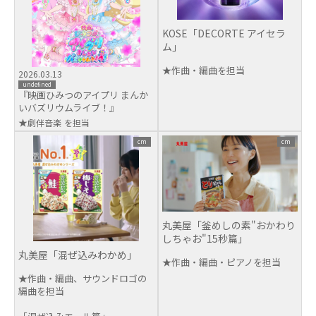
KOSE「DECORTE アイセラ
ム」
★作曲・編曲を担当
2026.03.13
undefined
『映画ひみつのアイプリ まんか
いバズリウムライブ！』
劇伴音楽
cm
cm
丸美屋「釜めしの素"おかわり
しちゃお"15秒篇」
丸美屋「混ぜ込みわかめ」
★作曲・編曲・ピアノを担当
★作曲・編曲、サウンドロゴの
編曲を担当