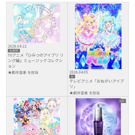
2026.04.22
ALBUM
TVアニメ『ひみつのアイプリ リ
ング編』ミュージックコレクシ
ョン
2026.04.05
劇伴音楽
tv
テレビアニメ「おねがいアイプ
リ」
劇伴音楽
cm