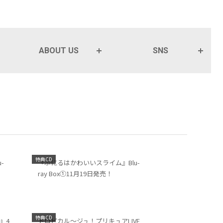
ABOUT US
SNS
特典CD
-
『ぷにるはかわいいスライム』Blu-
ray Box①11月19日発売！
特典CD
』4
トロピカル～ジュ！プリキュアLIVE