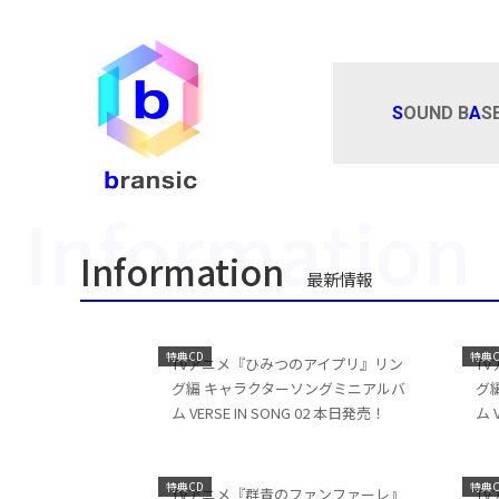
S
OUND B
A
S
Information
最新情報
特典CD
特典C
TVアニメ『ひみつのアイプリ』リン
T
グ編 キャラクターソングミニアルバ
グ
ム VERSE IN SONG 02 本日発売！
ム 
特典CD
特典C
TVアニメ『群青のファンファーレ』
T