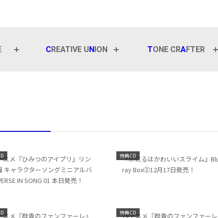
E
C
REATIVE U
N
ION
T
ONE CR
A
FTER
D
特典CD
Vアニメ『ひみつのアイプリ』リン
『ぷにるはかわいいスライム』Blu
編 キャラクターソングミニアルバ
ray Box②12月17日発売！
VERSE IN SONG 01 本日発売！
D
特典CD
Vアニメ『群青のファンファーレ』
TVアニメ『群青のファンファーレ