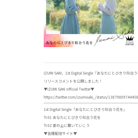
IZUMI SAKI、1st Digital Single「あなたにとびきり似
リリースコメントを公開しました！
▼IZUMI SAKI official Twitter▼
https://twitter.com/izumisaki_/status/1387980974445
1st Digital Single「あなたにとびきり似合う花を」
Tr.01 あなたにとびきり似合う花を
Tr.02 愛の上に繋いでいこう
▼各種配信サイト▼