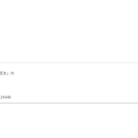
合う花を」の
629440