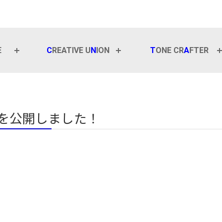
E
C
REATIVE U
N
ION
T
ONE CR
A
FTER
ントを公開しました！