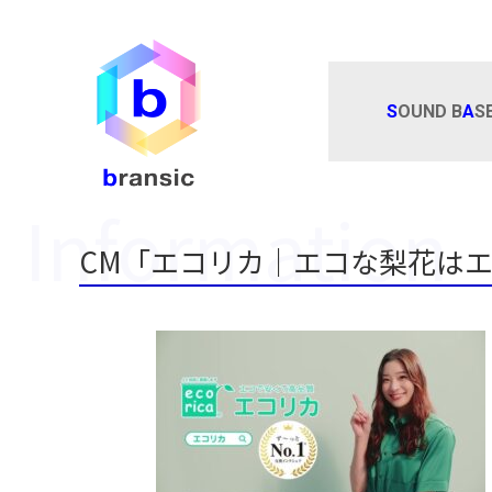
S
OUND B
A
S
CM「エコリカ｜エコな梨花はエコ