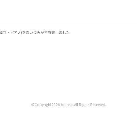
(編曲・ピアノ)を森いづみが担当致しました。
©Copyright2026 bransic.All Rights Reserved.